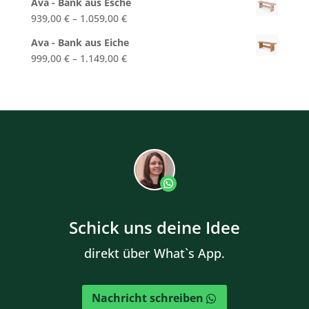
Ava - Bank aus Esche
939,00
€
–
1.059,00
€
Ava - Bank aus Eiche
999,00
€
–
1.149,00
€
Schick uns deine Idee
direkt über What`s App.
Nachricht schreiben