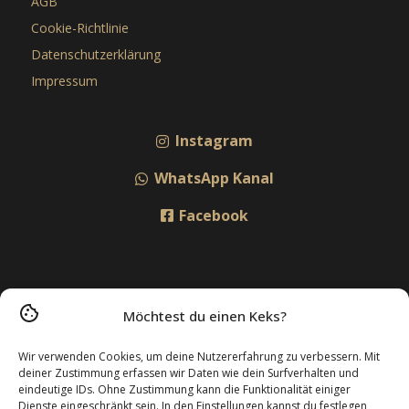
AGB
Cookie-Richtlinie
Datenschutzerklärung
Impressum
Instagram
WhatsApp Kanal
Facebook
Möchtest du einen Keks?
Wir verwenden Cookies, um deine Nutzererfahrung zu verbessern. Mit
deiner Zustimmung erfassen wir Daten wie dein Surfverhalten und
eindeutige IDs. Ohne Zustimmung kann die Funktionalität einiger
Dienste eingeschränkt sein. In den Einstellungen kannst du festlegen,