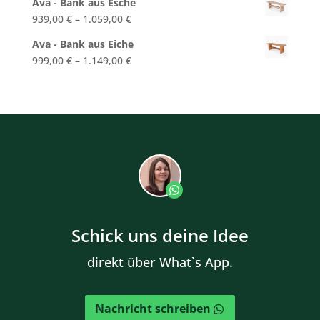
Ava - Bank aus Esche
939,00
€
–
1.059,00
€
Ava - Bank aus Eiche
999,00
€
–
1.149,00
€
Schick uns deine Idee
direkt über What`s App.
Nachricht schreiben