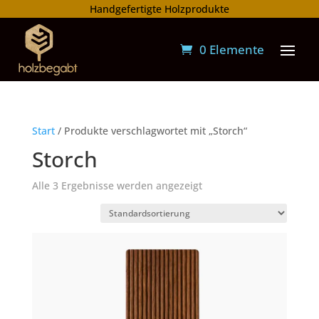
Handgefertigte Holzprodukte
0 Elemente
Start
/ Produkte verschlagwortet mit „Storch“
Storch
Alle 3 Ergebnisse werden angezeigt